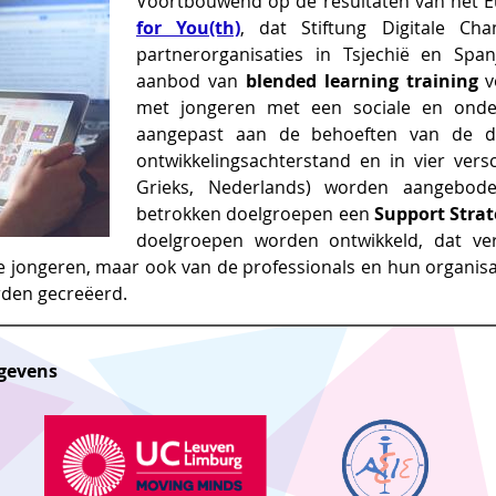
Voortbouwend op de resultaten van het 
for You(th)
, dat Stiftung Digitale C
partnerorganisaties in Tsjechië en Span
aanbod van
blended learning training
v
met jongeren met een sociale en onde
aangepast aan de behoeften van de d
ontwikkelingsachterstand en in vier versc
Grieks, Nederlands) worden aangebode
betrokken doelgroepen een
Support Strat
doelgroepen worden ontwikkeld, dat ver
 jongeren, maar ook van de professionals en hun organisa
rden gecreëerd.
egevens